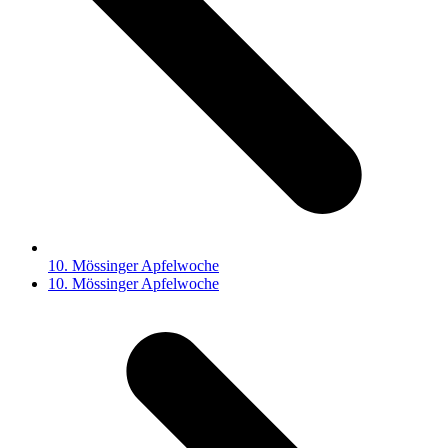
10. Mössinger Apfelwoche
Nächster
10. Mössinger Apfelwoche
Beitrag: