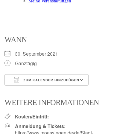
Meine Veranstaltungen
Open
Close
mobile
mobile
menu
menu
WANN
30. September 2021
Ganztägig
ZUM KALENDER HINZUFÜGEN
ICS herunterladen
Google Kalender
iCalendar
Office 365
Outlook Live
WEITERE INFORMATIONEN
Kosten/Eintritt:
Anmeldung & Tickets:
https://www.moessingen.de/de/Stadt-