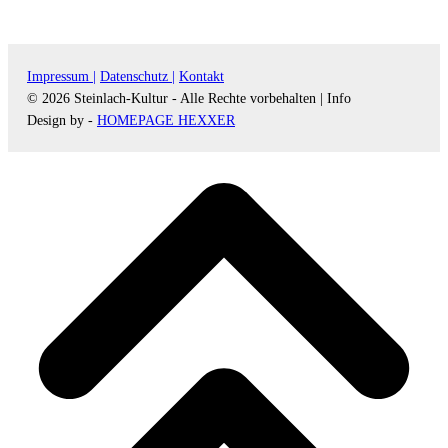
Impressum |
Datenschutz |
Kontakt
© 2026 Steinlach-Kultur - Alle Rechte vorbehalten |
Info
Design by -
HOMEPAGE HEXXER
d
A
s