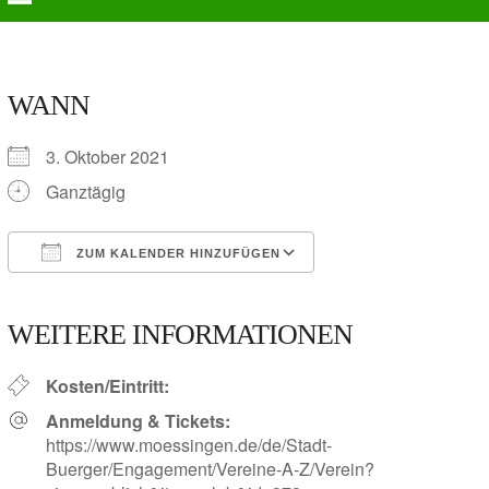
Skip
Open
Close
to
Steinlachkultur.com
content
mobile
mobile
menu
menu
WANN
3. Oktober 2021
Ganztägig
ZUM KALENDER HINZUFÜGEN
ICS herunterladen
Google Kalender
iCalendar
Office 365
Outlook Live
WEITERE INFORMATIONEN
Kosten/Eintritt:
Anmeldung & Tickets:
https://www.moessingen.de/de/Stadt-
Buerger/Engagement/Vereine-A-Z/Verein?