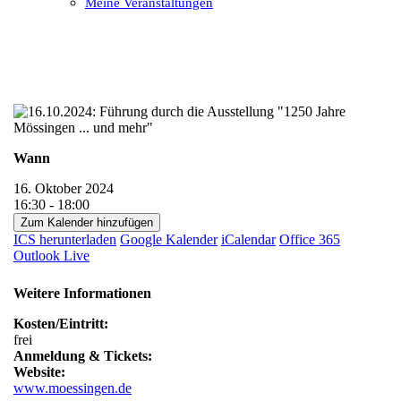
Meine Veranstaltungen
Open
Close
mobile
mobile
menu
menu
Wann
16. Oktober 2024
16:30 - 18:00
Zum Kalender hinzufügen
ICS herunterladen
Google Kalender
iCalendar
Office 365
Outlook Live
Weitere Informationen
Kosten/Eintritt:
frei
Anmeldung & Tickets:
Website:
www.moessingen.de