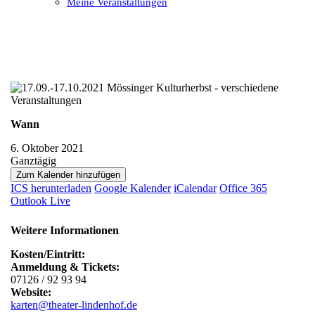
Meine Veranstaltungen
Open
Close
mobile
mobile
menu
menu
Wann
6. Oktober 2021
Ganztägig
Zum Kalender hinzufügen
ICS herunterladen
Google Kalender
iCalendar
Office 365
Outlook Live
Weitere Informationen
Kosten/Eintritt:
Anmeldung & Tickets:
07126 / 92 93 94
Website:
karten@theater-lindenhof.de