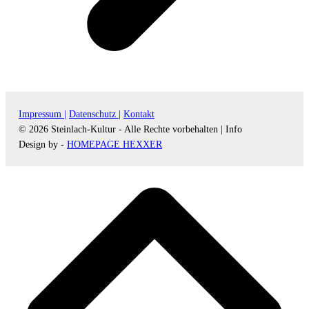
Impressum |
Datenschutz |
Kontakt
© 2026 Steinlach-Kultur - Alle Rechte vorbehalten |
Info
Design by -
HOMEPAGE HEXXER
d
A
s