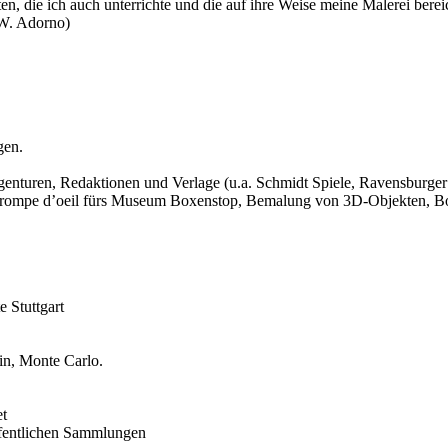
, die ich auch unterrichte und die auf ihre Weise meine Malerei berei
 W. Adorno)
gen.
enturen, Redaktionen und Verlage (u.a. Schmidt Spiele, Ravensburger 
rompe d’oeil fürs Museum Boxenstop, Bemalung von 3D-Objekten, Bo
 Stuttgart
in, Monte Carlo.
et
öffentlichen Sammlungen