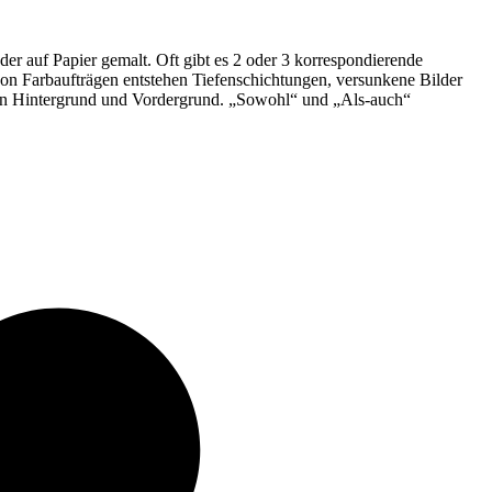
er auf Papier gemalt. Oft gibt es 2 oder 3 korrespondierende
von Farbaufträgen entstehen Tiefenschichtungen, versunkene Bilder
chen Hintergrund und Vordergrund. „Sowohl“ und „Als-auch“
v
B