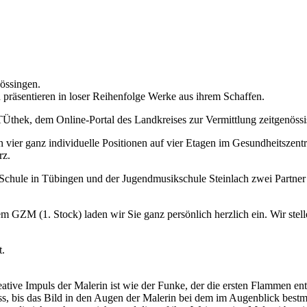
össingen.
räsentieren in loser Reihenfolge Werke aus ihrem Schaffen.
arTÜthek, dem Online-Portal des Landkreises zur Vermittlung zeitgenö
 vier ganz individuelle Positionen auf vier Etagen im Gesundheitszent
rz.
-Schule in Tübingen und der Jugendmusikschule Steinlach zwei Partner 
GZM (1. Stock) laden wir Sie ganz persönlich herzlich ein. Wir stelle
t.
reative Impuls der Malerin ist wie der Funke, der die ersten Flammen ent
ss, bis das Bild in den Augen der Malerin bei dem im Augenblick bes