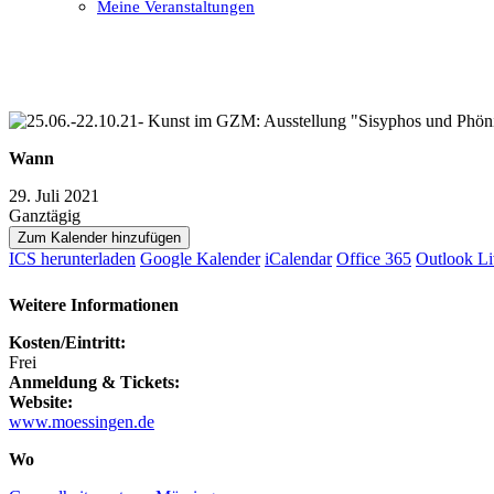
Meine Veranstaltungen
Open
Close
mobile
mobile
menu
menu
Wann
29. Juli 2021
Ganztägig
Zum Kalender hinzufügen
ICS herunterladen
Google Kalender
iCalendar
Office 365
Outlook Li
Weitere Informationen
Kosten/Eintritt:
Frei
Anmeldung & Tickets:
Website:
www.moessingen.de
Wo