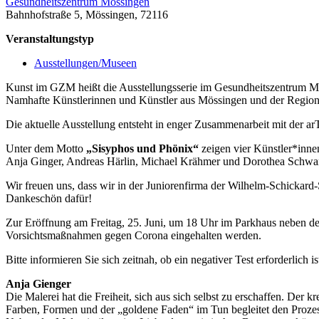
Gesundheitszentrum Mössingen
Bahnhofstraße 5, Mössingen, 72116
Veranstaltungstyp
Ausstellungen/Museen
Kunst im GZM heißt die Ausstellungsserie im Gesundheitszentrum M
Namhafte Künstlerinnen und Künstler aus Mössingen und der Region p
Die aktuelle Ausstellung entsteht in enger Zusammenarbeit mit der 
Unter dem Motto
„Sisyphos und Phönix“
zeigen vier Künstler*innen
Anja Ginger, Andreas Härlin, Michael Krähmer und Dorothea Schwa
Wir freuen uns, dass wir in der Juniorenfirma der Wilhelm-Schickard
Dankeschön dafür!
Zur Eröffnung am Freitag, 25. Juni, um 18 Uhr im Parkhaus neben dem 
Vorsichtsmaßnahmen gegen Corona eingehalten werden.
Bitte informieren Sie sich zeitnah, ob ein negativer Test erforderlich is
Anja Gienger
Die Malerei hat die Freiheit, sich aus sich selbst zu erschaffen. Der k
Farben, Formen und der „goldene Faden“ im Tun begleitet den Proze