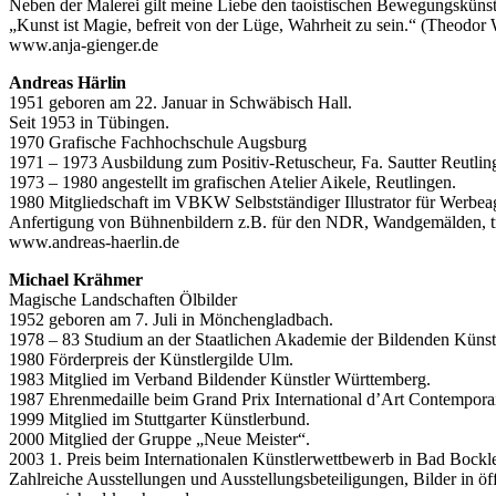
Neben der Malerei gilt meine Liebe den taoistischen Bewegungskünsten
„Kunst ist Magie, befreit von der Lüge, Wahrheit zu sein.“ (Theodor
www.anja-gienger.de
Andreas Härlin
1951 geboren am 22. Januar in Schwäbisch Hall.
Seit 1953 in Tübingen.
1970 Grafische Fachhochschule Augsburg
1971 – 1973 Ausbildung zum Positiv-Retuscheur, Fa. Sautter Reutlin
1973 – 1980 angestellt im grafischen Atelier Aikele, Reutlingen.
1980 Mitgliedschaft im VBKW Selbstständiger Illustrator für Werbeag
Anfertigung von Bühnenbildern z.B. für den NDR, Wandgemälden, t
www.andreas-haerlin.de
Michael Krähmer
Magische Landschaften Ölbilder
1952 geboren am 7. Juli in Mönchengladbach.
1978 – 83 Studium an der Staatlichen Akademie der Bildenden Künste
1980 Förderpreis der Künstlergilde Ulm.
1983 Mitglied im Verband Bildender Künstler Württemberg.
1987 Ehrenmedaille beim Grand Prix International d’Art Contempora
1999 Mitglied im Stuttgarter Künstlerbund.
2000 Mitglied der Gruppe „Neue Meister“.
2003 1. Preis beim Internationalen Künstlerwettbewerb in Bad Bockl
Zahlreiche Ausstellungen und Ausstellungsbeteiligungen, Bilder in 