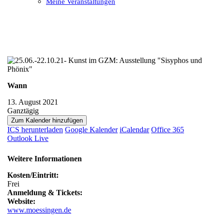
Meine Veranstaltungen
Open
Close
mobile
mobile
menu
menu
Wann
13. August 2021
Ganztägig
Zum Kalender hinzufügen
ICS herunterladen
Google Kalender
iCalendar
Office 365
Outlook Live
Weitere Informationen
Kosten/Eintritt:
Frei
Anmeldung & Tickets:
Website:
www.moessingen.de