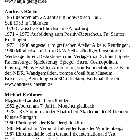
www.anja-gienger.de
Andreas Härlin
1951 geboren am 22. Januar in Schwäbisch Hall.
Seit 1953 in Tübingen.
1970 Grafische Fachhochschule Augsburg
1971 – 1973 Ausbildung zum Positiv-Retuscheur, Fa. Sautter
Reutlingen.
1973 – 1980 angestellt im grafischen Atelier Aikele, Reutlingen.
1980 Mitgliedschaft im VBKW Selbstständiger Illustrator für
Werbeagenturen, Redaktionen und Verlage (u.a. Schmidt Spiele,
Ravensburger Spieleverlag, Spiegel, Stern, Cosmopolitan,
Playboy, Mens Health), Anfertigung von Bühnenbildern z.B. für
den NDR, Wandgemälden, trompe d’oeil fürs Museum
Boxenstop, Bemalung von 3D-Objekten, Bodypainting etc.
www.andreas-haerlin.de
Michael Krähmer
Magische Landschaften Ölbilder
1952 geboren am 7. Juli in Mönchengladbach.
1978 – 83 Studium an der Staatlichen Akademie der Bildenden
Künste Stuttgart
1980 Förderpreis der Künstlergilde Ulm.
1983 Mitglied im Verband Bildender Künstler Württemberg.
1987 Ehrenmedaille beim Grand Prix International d’Art