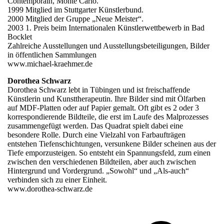
Contemporain, Monte Carlo.
1999 Mitglied im Stuttgarter Künstlerbund.
2000 Mitglied der Gruppe „Neue Meister“.
2003 1. Preis beim Internationalen Künstlerwettbewerb in Bad
Bocklet
Zahlreiche Ausstellungen und Ausstellungsbeteiligungen, Bilder
in öffentlichen Sammlungen
www.michael-kraehmer.de
Dorothea Schwarz
Dorothea Schwarz lebt in Tübingen und ist freischaffende
Künstlerin und Kunsttherapeutin. Ihre Bilder sind mit Ölfarben
auf MDF-Platten oder auf Papier gemalt. Oft gibt es 2 oder 3
korrespondierende Bildteile, die erst im Laufe des Malprozesses
zusammengefügt werden. Das Quadrat spielt dabei eine
besondere Rolle. Durch eine Vielzahl von Farbaufträgen
entstehen Tiefenschichtungen, versunkene Bilder scheinen aus der
Tiefe emporzusteigen. So entsteht ein Spannungsfeld, zum einen
zwischen den verschiedenen Bildteilen, aber auch zwischen
Hintergrund und Vordergrund. „Sowohl“ und „Als-auch“
verbinden sich zu einer Einheit.
www.dorothea-schwarz.de
v
B