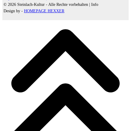
© 2026 Steinlach-Kultur - Alle Rechte vorbehalten |
Info
Design by -
HOMEPAGE HEXXER
d
A
s