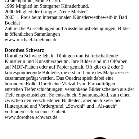
Contemporain, Monte Carlo.
1999 Mitglied im Stuttgarter Künstlerbund.
2000 Mitglied der Gruppe „Neue Meister“.
2003 1. Preis beim Internationalen Künstlerwettbewerb in Bad
Bocklet
Zahlreiche Ausstellungen und Ausstellungsbeteiligungen, Bilder
in öffentlichen Sammlungen
www.michael-kraehmer.de
Dorothea Schwarz
Dorothea Schwarz lebt in Tübingen und ist freischaffende
Künstlerin und Kunsttherapeutin. Ihre Bilder sind mit Ölfarben
auf MDF-Platten oder auf Papier gemalt. Oft gibt es 2 oder 3
korrespondierende Bildteile, die erst im Laufe des Malprozesses
zusammengefügt werden. Das Quadrat spielt dabei eine
besondere Rolle. Durch eine Vielzahl von Farbaufträgen
entstehen Tiefenschichtungen, versunkene Bilder scheinen aus der
Tiefe emporzusteigen. So entsteht ein Spannungsfeld, zum einen
zwischen den verschiedenen Bildteilen, aber auch zwischen
Hintergrund und Vordergrund. „Sowohl“ und „Als-auch“
verbinden sich zu einer Einheit.
www.dorothea-schwarz.de
v
B