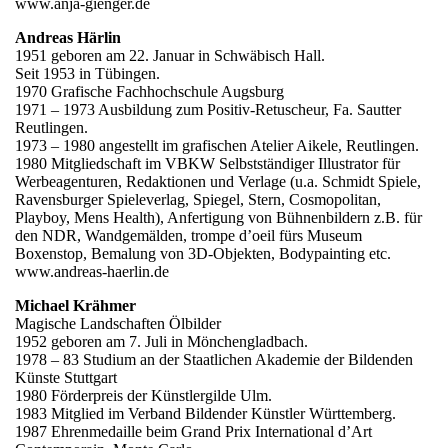
www.anja-gienger.de
Andreas Härlin
1951 geboren am 22. Januar in Schwäbisch Hall.
Seit 1953 in Tübingen.
1970 Grafische Fachhochschule Augsburg
1971 – 1973 Ausbildung zum Positiv-Retuscheur, Fa. Sautter
Reutlingen.
1973 – 1980 angestellt im grafischen Atelier Aikele, Reutlingen.
1980 Mitgliedschaft im VBKW Selbstständiger Illustrator für
Werbeagenturen, Redaktionen und Verlage (u.a. Schmidt Spiele,
Ravensburger Spieleverlag, Spiegel, Stern, Cosmopolitan,
Playboy, Mens Health), Anfertigung von Bühnenbildern z.B. für
den NDR, Wandgemälden, trompe d’oeil fürs Museum
Boxenstop, Bemalung von 3D-Objekten, Bodypainting etc.
www.andreas-haerlin.de
Michael Krähmer
Magische Landschaften Ölbilder
1952 geboren am 7. Juli in Mönchengladbach.
1978 – 83 Studium an der Staatlichen Akademie der Bildenden
Künste Stuttgart
1980 Förderpreis der Künstlergilde Ulm.
1983 Mitglied im Verband Bildender Künstler Württemberg.
1987 Ehrenmedaille beim Grand Prix International d’Art