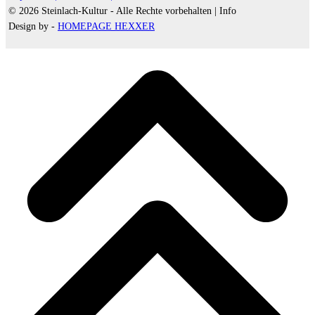
© 2026 Steinlach-Kultur - Alle Rechte vorbehalten |
Info
Design by -
HOMEPAGE HEXXER
d
A
s