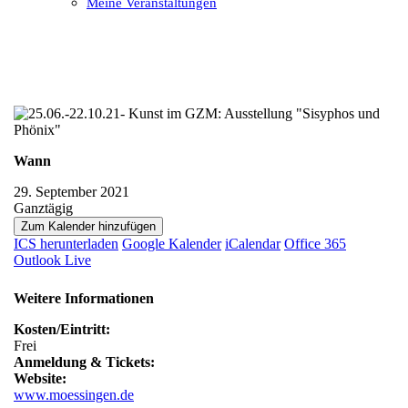
Meine Veranstaltungen
Open
Close
mobile
mobile
menu
menu
Wann
29. September 2021
Ganztägig
Zum Kalender hinzufügen
ICS herunterladen
Google Kalender
iCalendar
Office 365
Outlook Live
Weitere Informationen
Kosten/Eintritt:
Frei
Anmeldung & Tickets:
Website:
www.moessingen.de