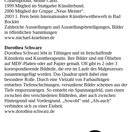
Contemporain, Monte Carlo.
1999 Mitglied im Stuttgarter Künstlerbund.
2000 Mitglied der Gruppe „Neue Meister“.
2003 1. Preis beim Internationalen Künstlerwettbewerb in Bad
Bocklet
Zahlreiche Ausstellungen und Ausstellungsbeteiligungen, Bilder
in öffentlichen Sammlungen
www.michael-kraehmer.de
Dorothea Schwarz
Dorothea Schwarz lebt in Tübingen und ist freischaffende
Künstlerin und Kunsttherapeutin. Ihre Bilder sind mit Ölfarben
auf MDF-Platten oder auf Papier gemalt. Oft gibt es 2 oder 3
korrespondierende Bildteile, die erst im Laufe des Malprozesses
zusammengefügt werden. Das Quadrat spielt dabei eine
besondere Rolle. Durch eine Vielzahl von Farbaufträgen
entstehen Tiefenschichtungen, versunkene Bilder scheinen aus der
Tiefe emporzusteigen. So entsteht ein Spannungsfeld, zum einen
zwischen den verschiedenen Bildteilen, aber auch zwischen
Hintergrund und Vordergrund. „Sowohl“ und „Als-auch“
verbinden sich zu einer Einheit.
www.dorothea-schwarz.de
v
B