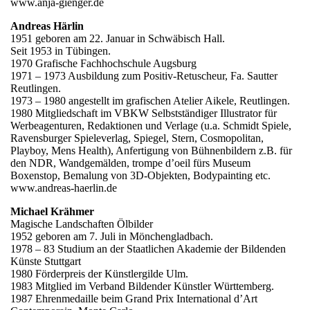
www.anja-gienger.de
Andreas Härlin
1951 geboren am 22. Januar in Schwäbisch Hall.
Seit 1953 in Tübingen.
1970 Grafische Fachhochschule Augsburg
1971 – 1973 Ausbildung zum Positiv-Retuscheur, Fa. Sautter
Reutlingen.
1973 – 1980 angestellt im grafischen Atelier Aikele, Reutlingen.
1980 Mitgliedschaft im VBKW Selbstständiger Illustrator für
Werbeagenturen, Redaktionen und Verlage (u.a. Schmidt Spiele,
Ravensburger Spieleverlag, Spiegel, Stern, Cosmopolitan,
Playboy, Mens Health), Anfertigung von Bühnenbildern z.B. für
den NDR, Wandgemälden, trompe d’oeil fürs Museum
Boxenstop, Bemalung von 3D-Objekten, Bodypainting etc.
www.andreas-haerlin.de
Michael Krähmer
Magische Landschaften Ölbilder
1952 geboren am 7. Juli in Mönchengladbach.
1978 – 83 Studium an der Staatlichen Akademie der Bildenden
Künste Stuttgart
1980 Förderpreis der Künstlergilde Ulm.
1983 Mitglied im Verband Bildender Künstler Württemberg.
1987 Ehrenmedaille beim Grand Prix International d’Art