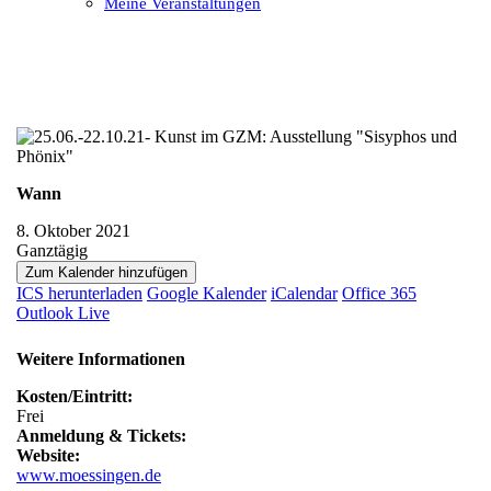
Meine Veranstaltungen
Open
Close
mobile
mobile
menu
menu
Wann
8. Oktober 2021
Ganztägig
Zum Kalender hinzufügen
ICS herunterladen
Google Kalender
iCalendar
Office 365
Outlook Live
Weitere Informationen
Kosten/Eintritt:
Frei
Anmeldung & Tickets:
Website:
www.moessingen.de