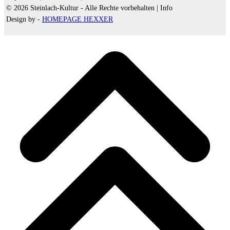
© 2026 Steinlach-Kultur - Alle Rechte vorbehalten |
Info
Design by -
HOMEPAGE HEXXER
d
A
s