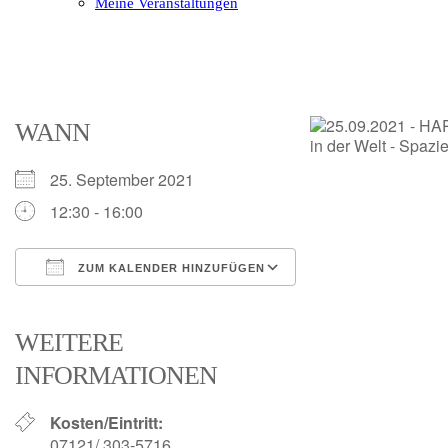
Meine Veranstaltungen
Open
Close
mobile
mobile
menu
menu
WANN
25. September 2021
12:30 - 16:00
ZUM KALENDER HINZUFÜGEN
ICS herunterladen
Google Kalender
iCalendar
Office 365
Outlook Live
WEITERE
INFORMATIONEN
Kosten/Eintritt:
07121/ 303-5716