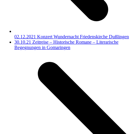
02.12.2021 Konzert Wundernacht Friedenskirche Dußlingen
Nächster
30.10.21 Zeitreise – Historische Romane – Literarische
Beitrag:
Begegnungen in Gomaringen