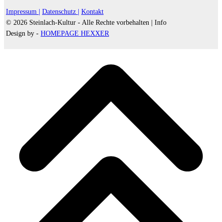
Impressum |
Datenschutz |
Kontakt
© 2026 Steinlach-Kultur - Alle Rechte vorbehalten |
Info
Design by -
HOMEPAGE HEXXER
d
A
s