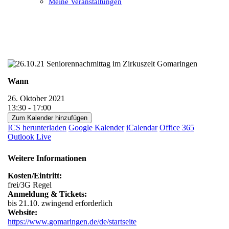
Meine Veranstaltungen
Open
Close
mobile
mobile
menu
menu
Wann
26. Oktober 2021
13:30 - 17:00
Zum Kalender hinzufügen
ICS herunterladen
Google Kalender
iCalendar
Office 365
Outlook Live
Weitere Informationen
Kosten/Eintritt:
frei/3G Regel
Anmeldung & Tickets:
bis 21.10. zwingend erforderlich
Website:
https://www.gomaringen.de/de/startseite