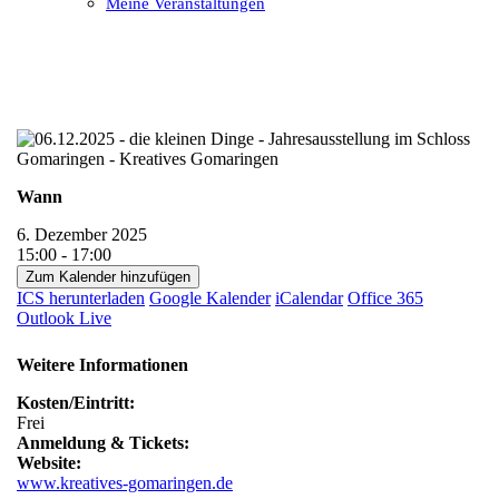
Meine Veranstaltungen
Open
Close
mobile
mobile
menu
menu
Wann
6. Dezember 2025
15:00 - 17:00
Zum Kalender hinzufügen
ICS herunterladen
Google Kalender
iCalendar
Office 365
Outlook Live
Weitere Informationen
Kosten/Eintritt:
Frei
Anmeldung & Tickets:
Website:
www.kreatives-gomaringen.de