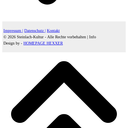
Impressum |
Datenschutz |
Kontakt
© 2026 Steinlach-Kultur - Alle Rechte vorbehalten |
Info
Design by -
HOMEPAGE HEXXER
d
A
s