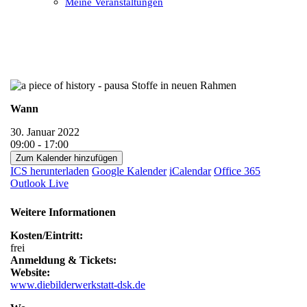
Meine Veranstaltungen
Open
Close
mobile
mobile
menu
menu
Wann
30. Januar 2022
09:00 - 17:00
Zum Kalender hinzufügen
ICS herunterladen
Google Kalender
iCalendar
Office 365
Outlook Live
Weitere Informationen
Kosten/Eintritt:
frei
Anmeldung & Tickets:
Website:
www.diebilderwerkstatt-dsk.de