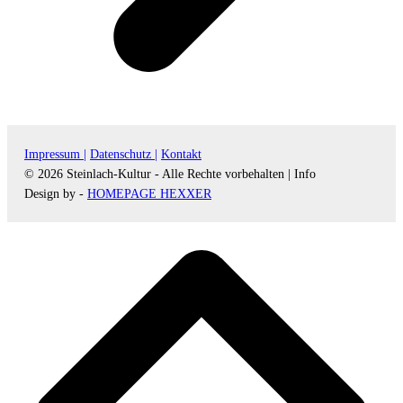
Impressum |
Datenschutz |
Kontakt
© 2026 Steinlach-Kultur - Alle Rechte vorbehalten |
Info
Design by -
HOMEPAGE HEXXER
d
A
s