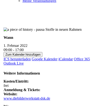
Meine Veranstaltungen
Open
Close
mobile
mobile
menu
menu
Wann
1. Februar 2022
09:00 - 17:00
Zum Kalender hinzufügen
ICS herunterladen
Google Kalender
iCalendar
Office 365
Outlook Live
Weitere Informationen
Kosten/Eintritt:
frei
Anmeldung & Tickets:
Website:
www.diebilderwerkstatt-dsk.de