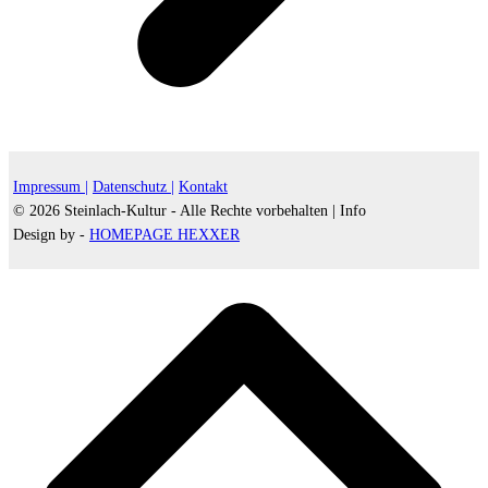
Impressum |
Datenschutz |
Kontakt
© 2026 Steinlach-Kultur - Alle Rechte vorbehalten |
Info
Design by -
HOMEPAGE HEXXER
d
A
s