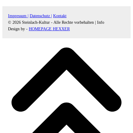
Impressum |
Datenschutz |
Kontakt
© 2026 Steinlach-Kultur - Alle Rechte vorbehalten |
Info
Design by -
HOMEPAGE HEXXER
d
A
s