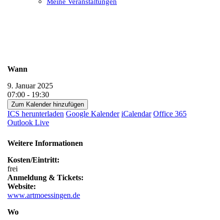
Meine Veranstaltungen
Open
Close
mobile
mobile
menu
menu
Wann
9. Januar 2025
07:00 - 19:30
Zum Kalender hinzufügen
ICS herunterladen
Google Kalender
iCalendar
Office 365
Outlook Live
Weitere Informationen
Kosten/Eintritt:
frei
Anmeldung & Tickets:
Website:
www.artmoessingen.de
Wo