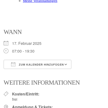
Meine Veranstaltungen
Open
Close
mobile
mobile
menu
menu
WANN
17. Februar 2025
07:00 - 19:30
ZUM KALENDER HINZUFÜGEN
ICS herunterladen
Google Kalender
iCalendar
Office 365
Outlook Live
WEITERE INFORMATIONEN
Kosten/Eintritt:
frei
Anmeldung & Tickets: