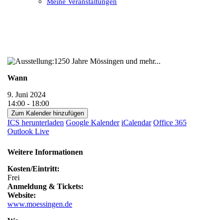
Meine Veranstaltungen
Open
Close
mobile
mobile
menu
menu
Wann
9. Juni 2024
14:00 - 18:00
Zum Kalender hinzufügen
ICS herunterladen
Google Kalender
iCalendar
Office 365
Outlook Live
Weitere Informationen
Kosten/Eintritt:
Frei
Anmeldung & Tickets:
Website:
www.moessingen.de