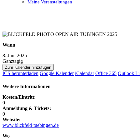
Meine Veranstaltungen
Open
Close
mobile
mobile
menu
menu
Wann
8. Juni 2025
Ganztägig
Zum Kalender hinzufügen
ICS herunterladen
Google Kalender
iCalendar
Office 365
Outlook Li
Weitere Informationen
Kosten/Eintritt:
0
Anmeldung & Tickets:
0
Website:
www.blickfeld-tuebingen.de
Wo