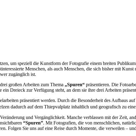
utzen, um speziell die Kunstform der Fotografie einem breiten Publiku
teressierte Menschen, als auch Menschen, die sich bisher mit Kunst n
wer zugänglich ist.
e drei großen Arbeiten zum Thema
„Spuren“
präsentieren. Die Fotoarb
 ein Dreieck zur Verfügung steht, an dem sie ihre drei Arbeiten präsen
nzelarbeiten präsentiert werden. Durch die Besonderheit des Aufbaus a
lzen dadurch auf dem Thiepvalplatz inhaltlich und geografisch zu ein
ränderung und Vergänglichkeit. Manche verblassen mit der Zeit, andere
unsichtbaren
“Spuren”
. Mit Fotografien, die von menschlichen, natürli
eren. Folgen Sie uns auf eine Reise durch Momente, die verweilen – und