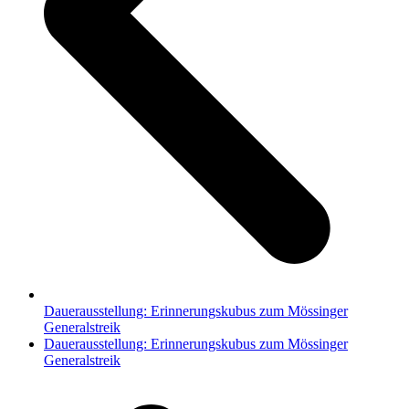
Dauerausstellung: Erinnerungskubus zum Mössinger
Generalstreik
Nächster
Dauerausstellung: Erinnerungskubus zum Mössinger
Beitrag:
Generalstreik