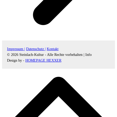
Impressum |
Datenschutz |
Kontakt
© 2026 Steinlach-Kultur - Alle Rechte vorbehalten |
Info
Design by -
HOMEPAGE HEXXER
d
A
s