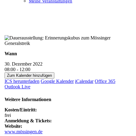
Meine Veranstaltungen
Open
Close
mobile
mobile
menu
menu
Wann
30. Dezember 2022
08:00 - 12:00
Zum Kalender hinzufügen
ICS herunterladen
Google Kalender
iCalendar
Office 365
Outlook Live
Weitere Informationen
Kosten/Eintritt:
frei
Anmeldung & Tickets:
Website:
www.mössingen.de