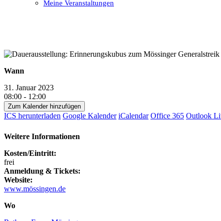
Meine Veranstaltungen
Open
Close
mobile
mobile
menu
menu
Wann
31. Januar 2023
08:00 - 12:00
Zum Kalender hinzufügen
ICS herunterladen
Google Kalender
iCalendar
Office 365
Outlook Li
Weitere Informationen
Kosten/Eintritt:
frei
Anmeldung & Tickets:
Website:
www.mössingen.de
Wo