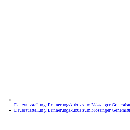
Dauerausstellung: Erinnerungskubus zum Mössinger Generalst
Nächster
Dauerausstellung: Erinnerungskubus zum Mössinger Generalst
Beitrag: