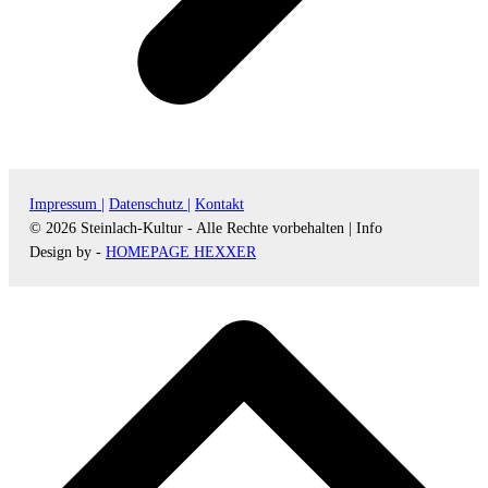
Impressum |
Datenschutz |
Kontakt
© 2026 Steinlach-Kultur - Alle Rechte vorbehalten |
Info
Design by -
HOMEPAGE HEXXER
d
A
s