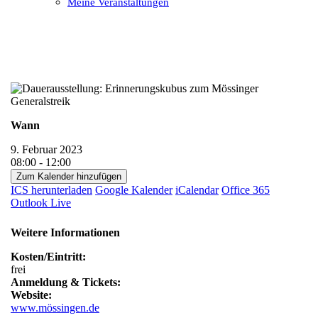
Meine Veranstaltungen
Open
Close
mobile
mobile
menu
menu
Wann
9. Februar 2023
08:00 - 12:00
Zum Kalender hinzufügen
ICS herunterladen
Google Kalender
iCalendar
Office 365
Outlook Live
Weitere Informationen
Kosten/Eintritt:
frei
Anmeldung & Tickets:
Website:
www.mössingen.de