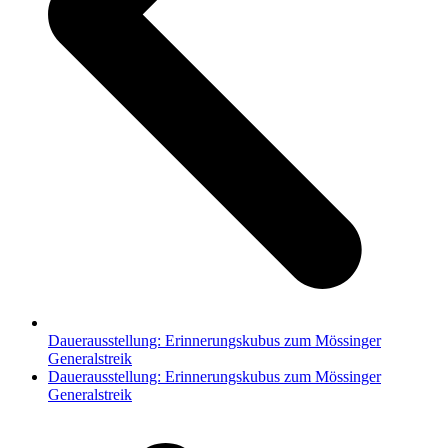
Dauerausstellung: Erinnerungskubus zum Mössinger
Generalstreik
Nächster
Dauerausstellung: Erinnerungskubus zum Mössinger
Beitrag:
Generalstreik