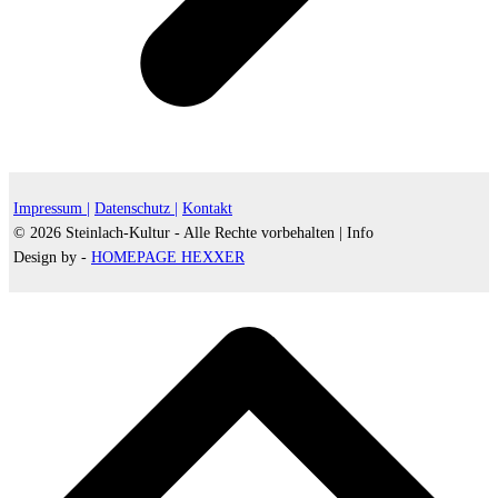
Impressum |
Datenschutz |
Kontakt
© 2026 Steinlach-Kultur - Alle Rechte vorbehalten |
Info
Design by -
HOMEPAGE HEXXER
d
A
s