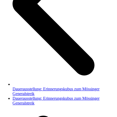
Dauerausstellung: Erinnerungskubus zum Mössinger
Generalstreik
Nächster
Dauerausstellung: Erinnerungskubus zum Mössinger
Beitrag:
Generalstreik