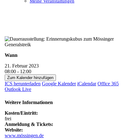
Meine Veranstaltungen
Open
Close
mobile
mobile
menu
menu
Wann
21. Februar 2023
08:00 - 12:00
Zum Kalender hinzufügen
ICS herunterladen
Google Kalender
iCalendar
Office 365
Outlook Live
Weitere Informationen
Kosten/Eintritt:
frei
Anmeldung & Tickets:
Website:
www.mössingen.de