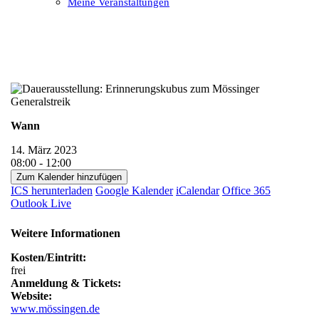
Meine Veranstaltungen
Open
Close
mobile
mobile
menu
menu
Wann
14. März 2023
08:00 - 12:00
Zum Kalender hinzufügen
ICS herunterladen
Google Kalender
iCalendar
Office 365
Outlook Live
Weitere Informationen
Kosten/Eintritt:
frei
Anmeldung & Tickets:
Website:
www.mössingen.de