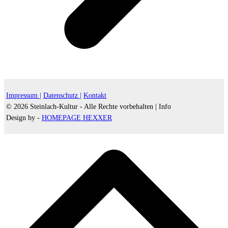
Impressum |
Datenschutz |
Kontakt
© 2026 Steinlach-Kultur - Alle Rechte vorbehalten |
Info
Design by -
HOMEPAGE HEXXER
d
A
s