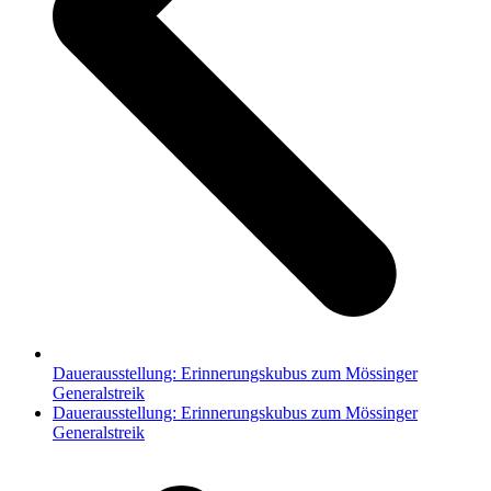
Dauerausstellung: Erinnerungskubus zum Mössinger
Generalstreik
Nächster
Dauerausstellung: Erinnerungskubus zum Mössinger
Beitrag:
Generalstreik