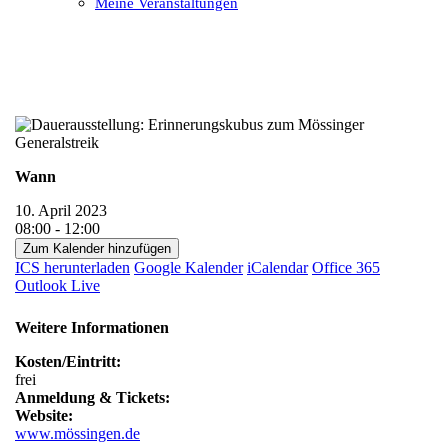
Meine Veranstaltungen
Open
Close
mobile
mobile
menu
menu
Wann
10. April 2023
08:00 - 12:00
Zum Kalender hinzufügen
ICS herunterladen
Google Kalender
iCalendar
Office 365
Outlook Live
Weitere Informationen
Kosten/Eintritt:
frei
Anmeldung & Tickets:
Website:
www.mössingen.de