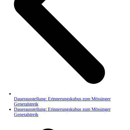
Dauerausstellung: Erinnerungskubus zum Mössinger
Generalstreik
Nächster
Dauerausstellung: Erinnerungskubus zum Mössinger
Beitrag:
Generalstreik