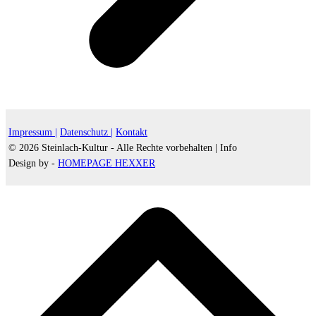
Impressum |
Datenschutz |
Kontakt
© 2026 Steinlach-Kultur - Alle Rechte vorbehalten |
Info
Design by -
HOMEPAGE HEXXER
d
A
s