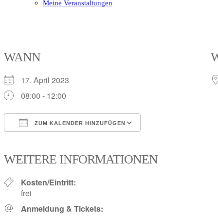
Meine Veranstaltungen
Open
Close
mobile
mobile
menu
menu
WANN
17. April 2023
08:00 - 12:00
ZUM KALENDER HINZUFÜGEN
ICS herunterladen
Google Kalender
iCalendar
Office 365
Outlook Live
WEITERE INFORMATIONEN
Kosten/Eintritt:
frei
Anmeldung & Tickets: