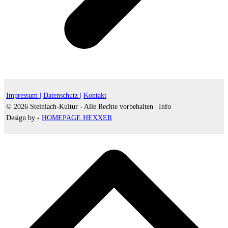
Impressum |
Datenschutz |
Kontakt
© 2026 Steinlach-Kultur - Alle Rechte vorbehalten |
Info
Design by -
HOMEPAGE HEXXER
d
A
s