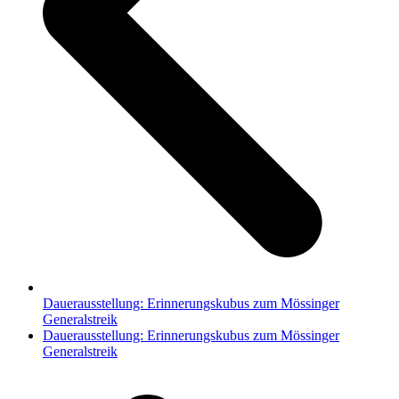
Dauerausstellung: Erinnerungskubus zum Mössinger
Generalstreik
Nächster
Dauerausstellung: Erinnerungskubus zum Mössinger
Beitrag:
Generalstreik