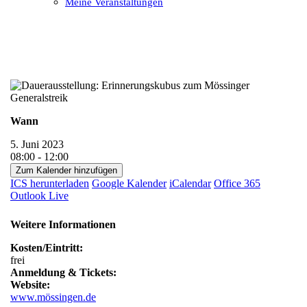
Meine Veranstaltungen
Open
Close
mobile
mobile
menu
menu
Wann
5. Juni 2023
08:00 - 12:00
Zum Kalender hinzufügen
ICS herunterladen
Google Kalender
iCalendar
Office 365
Outlook Live
Weitere Informationen
Kosten/Eintritt:
frei
Anmeldung & Tickets:
Website:
www.mössingen.de