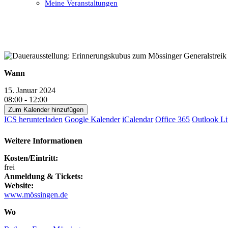
Meine Veranstaltungen
Open
Close
mobile
mobile
menu
menu
Wann
15. Januar 2024
08:00 - 12:00
Zum Kalender hinzufügen
ICS herunterladen
Google Kalender
iCalendar
Office 365
Outlook Li
Weitere Informationen
Kosten/Eintritt:
frei
Anmeldung & Tickets:
Website:
www.mössingen.de
Wo