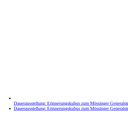
Dauerausstellung: Erinnerungskubus zum Mössinger Generalst
Nächster
Dauerausstellung: Erinnerungskubus zum Mössinger Generalst
Beitrag: