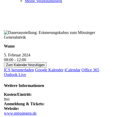
Meine Veranstaltungen
Open
Close
mobile
mobile
menu
menu
Wann
5. Februar 2024
08:00 - 12:00
Zum Kalender hinzufügen
ICS herunterladen
Google Kalender
iCalendar
Office 365
Outlook Live
Weitere Informationen
Kosten/Eintritt:
frei
Anmeldung & Tickets:
Website:
www.mössingen.de