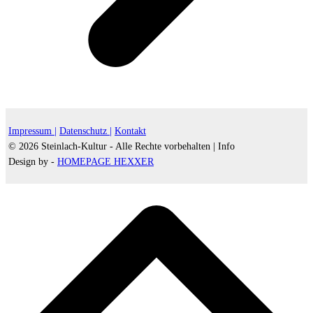
Impressum |
Datenschutz |
Kontakt
© 2026 Steinlach-Kultur - Alle Rechte vorbehalten |
Info
Design by -
HOMEPAGE HEXXER
d
A
s