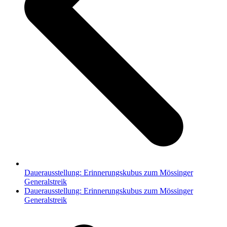
Dauerausstellung: Erinnerungskubus zum Mössinger
Generalstreik
Nächster
Dauerausstellung: Erinnerungskubus zum Mössinger
Beitrag:
Generalstreik