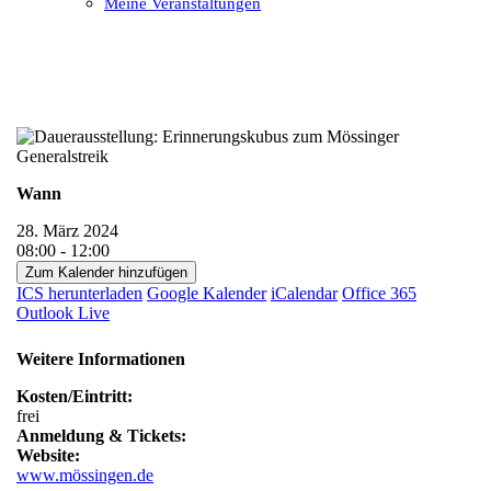
Meine Veranstaltungen
Open
Close
mobile
mobile
menu
menu
Wann
28. März 2024
08:00 - 12:00
Zum Kalender hinzufügen
ICS herunterladen
Google Kalender
iCalendar
Office 365
Outlook Live
Weitere Informationen
Kosten/Eintritt:
frei
Anmeldung & Tickets:
Website:
www.mössingen.de