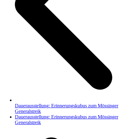
Dauerausstellung: Erinnerungskubus zum Mössinger
Generalstreik
Nächster
Dauerausstellung: Erinnerungskubus zum Mössinger
Beitrag:
Generalstreik