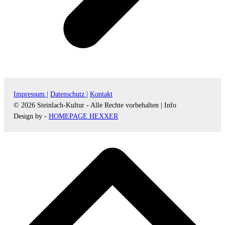
Impressum |
Datenschutz |
Kontakt
© 2026 Steinlach-Kultur - Alle Rechte vorbehalten |
Info
Design by -
HOMEPAGE HEXXER
d
A
s