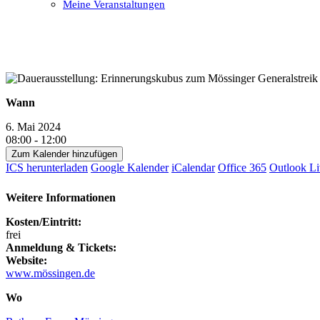
Meine Veranstaltungen
Open
Close
mobile
mobile
menu
menu
Wann
6. Mai 2024
08:00 - 12:00
Zum Kalender hinzufügen
ICS herunterladen
Google Kalender
iCalendar
Office 365
Outlook Li
Weitere Informationen
Kosten/Eintritt:
frei
Anmeldung & Tickets:
Website:
www.mössingen.de
Wo