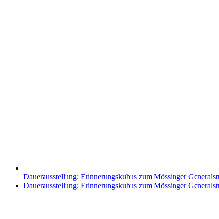
Dauerausstellung: Erinnerungskubus zum Mössinger Generalst
Nächster
Dauerausstellung: Erinnerungskubus zum Mössinger Generalst
Beitrag: