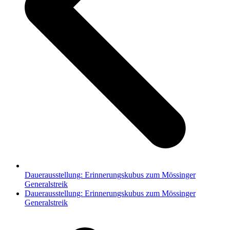
Dauerausstellung: Erinnerungskubus zum Mössinger
Generalstreik
Nächster
Dauerausstellung: Erinnerungskubus zum Mössinger
Beitrag:
Generalstreik