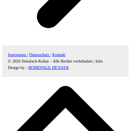
Impressum |
Datenschutz |
Kontakt
© 2026 Steinlach-Kultur - Alle Rechte vorbehalten |
Info
Design by -
HOMEPAGE HEXXER
d
A
s