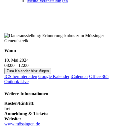
Meine Veranstaltungen
Open
Close
mobile
mobile
menu
menu
Wann
10. Mai 2024
08:00 - 12:00
Zum Kalender hinzufügen
ICS herunterladen
Google Kalender
iCalendar
Office 365
Outlook Live
Weitere Informationen
Kosten/Eintritt:
frei
Anmeldung & Tickets:
Website:
www.mössingen.de