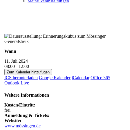
Meine Veranstaltungen
Open
Close
mobile
mobile
menu
menu
Wann
11. Juli 2024
08:00 - 12:00
Zum Kalender hinzufügen
ICS herunterladen
Google Kalender
iCalendar
Office 365
Outlook Live
Weitere Informationen
Kosten/Eintritt:
frei
Anmeldung & Tickets:
Website:
www.mössingen.de