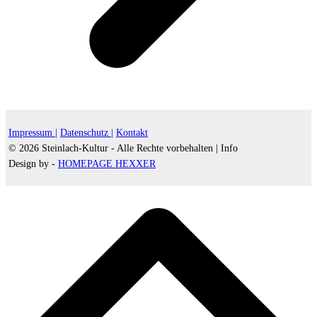
Impressum |
Datenschutz |
Kontakt
© 2026 Steinlach-Kultur - Alle Rechte vorbehalten |
Info
Design by -
HOMEPAGE HEXXER
d
A
s