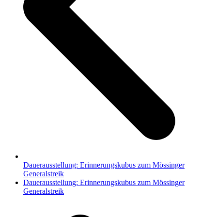
Dauerausstellung: Erinnerungskubus zum Mössinger
Generalstreik
Nächster
Dauerausstellung: Erinnerungskubus zum Mössinger
Beitrag:
Generalstreik