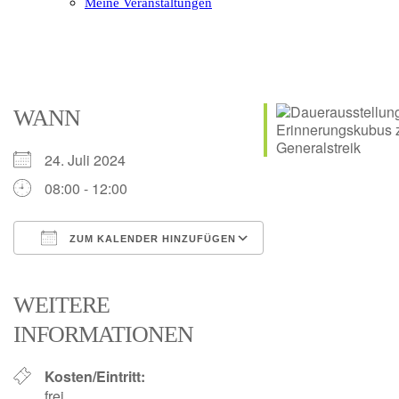
Meine Veranstaltungen
Open
Close
mobile
mobile
menu
menu
WANN
24. Juli 2024
08:00 - 12:00
ZUM KALENDER HINZUFÜGEN
ICS herunterladen
Google Kalender
iCalendar
Office 365
Outlook Live
WEITERE
INFORMATIONEN
Kosten/Eintritt:
frei