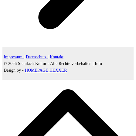
Impressum |
Datenschutz |
Kontakt
© 2026 Steinlach-Kultur - Alle Rechte vorbehalten |
Info
Design by -
HOMEPAGE HEXXER
d
A
s