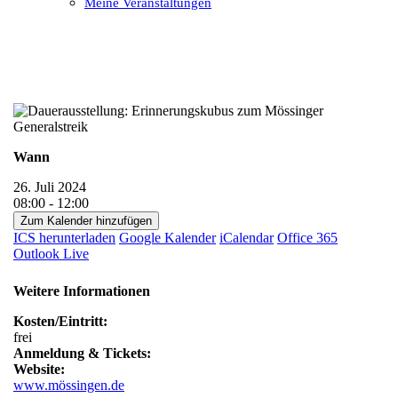
Meine Veranstaltungen
Open
Close
mobile
mobile
menu
menu
Wann
26. Juli 2024
08:00 - 12:00
Zum Kalender hinzufügen
ICS herunterladen
Google Kalender
iCalendar
Office 365
Outlook Live
Weitere Informationen
Kosten/Eintritt:
frei
Anmeldung & Tickets:
Website:
www.mössingen.de