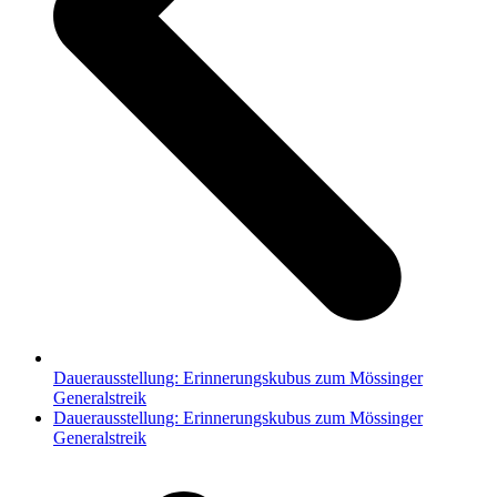
Dauerausstellung: Erinnerungskubus zum Mössinger
Generalstreik
Nächster
Dauerausstellung: Erinnerungskubus zum Mössinger
Beitrag:
Generalstreik