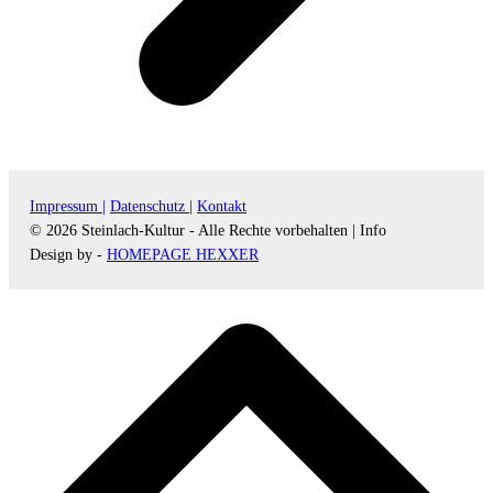
Impressum |
Datenschutz |
Kontakt
© 2026 Steinlach-Kultur - Alle Rechte vorbehalten |
Info
Design by -
HOMEPAGE HEXXER
d
A
s