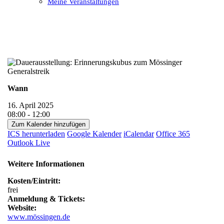
Meine Veranstaltungen
Open
Close
mobile
mobile
menu
menu
Wann
16. April 2025
08:00 - 12:00
Zum Kalender hinzufügen
ICS herunterladen
Google Kalender
iCalendar
Office 365
Outlook Live
Weitere Informationen
Kosten/Eintritt:
frei
Anmeldung & Tickets:
Website:
www.mössingen.de