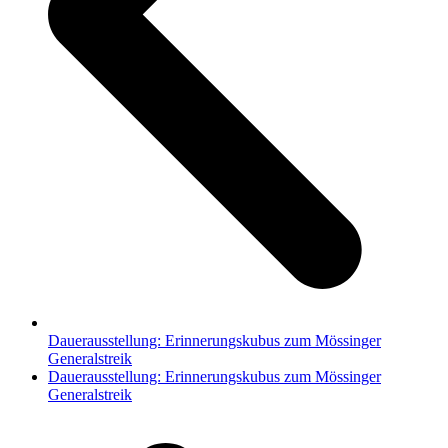
Dauerausstellung: Erinnerungskubus zum Mössinger
Generalstreik
Nächster
Dauerausstellung: Erinnerungskubus zum Mössinger
Beitrag:
Generalstreik