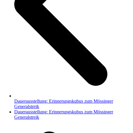
Dauerausstellung: Erinnerungskubus zum Mössinger
Generalstreik
Nächster
Dauerausstellung: Erinnerungskubus zum Mössinger
Beitrag:
Generalstreik