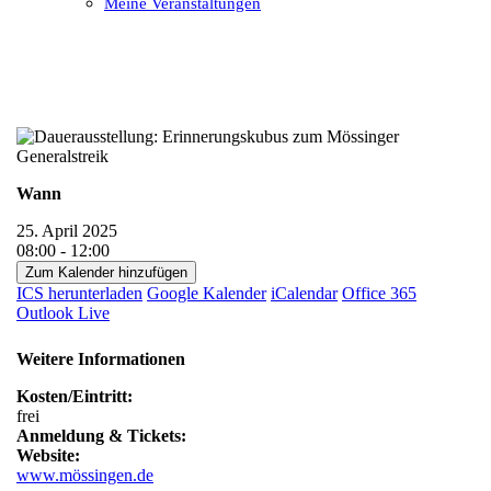
Meine Veranstaltungen
Open
Close
mobile
mobile
menu
menu
Wann
25. April 2025
08:00 - 12:00
Zum Kalender hinzufügen
ICS herunterladen
Google Kalender
iCalendar
Office 365
Outlook Live
Weitere Informationen
Kosten/Eintritt:
frei
Anmeldung & Tickets:
Website:
www.mössingen.de