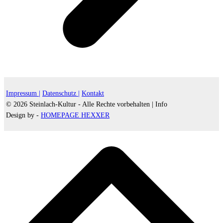
Impressum |
Datenschutz |
Kontakt
© 2026 Steinlach-Kultur - Alle Rechte vorbehalten |
Info
Design by -
HOMEPAGE HEXXER
d
A
s