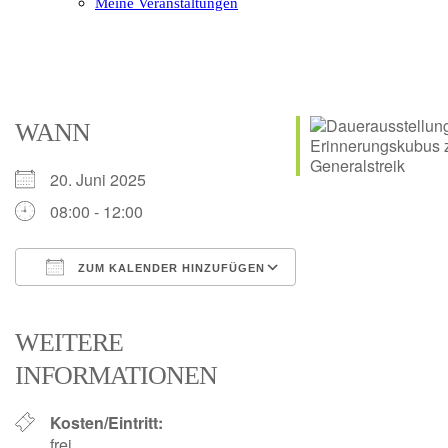
Meine Veranstaltungen
Open
Close
mobile
mobile
menu
menu
WANN
20. Juni 2025
08:00 - 12:00
ZUM KALENDER HINZUFÜGEN
ICS herunterladen
Google Kalender
iCalendar
Office 365
Outlook Live
WEITERE
INFORMATIONEN
Kosten/Eintritt:
frei