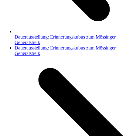
Dauerausstellung: Erinnerungskubus zum Mössinger
Generalstreik
Nächster
Dauerausstellung: Erinnerungskubus zum Mössinger
Beitrag:
Generalstreik