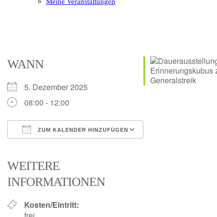
Meine Veranstaltungen
Open
Close
mobile
mobile
menu
menu
WANN
5. Dezember 2025
08:00 - 12:00
ZUM KALENDER HINZUFÜGEN
ICS herunterladen
Google Kalender
iCalendar
Office 365
Outlook Live
WEITERE
INFORMATIONEN
Kosten/Eintritt:
frei