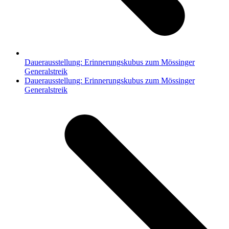
Dauerausstellung: Erinnerungskubus zum Mössinger
Generalstreik
Nächster
Dauerausstellung: Erinnerungskubus zum Mössinger
Beitrag:
Generalstreik