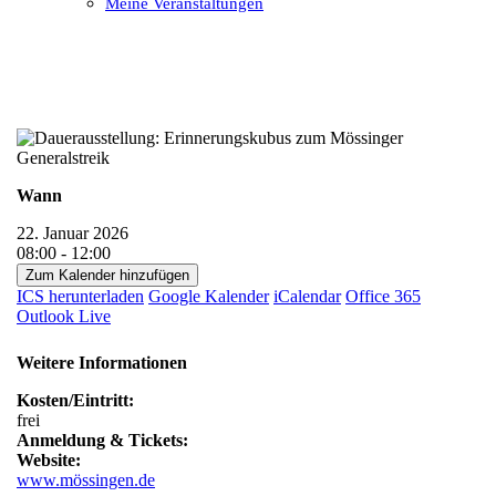
Meine Veranstaltungen
Open
Close
mobile
mobile
menu
menu
Wann
22. Januar 2026
08:00 - 12:00
Zum Kalender hinzufügen
ICS herunterladen
Google Kalender
iCalendar
Office 365
Outlook Live
Weitere Informationen
Kosten/Eintritt:
frei
Anmeldung & Tickets:
Website:
www.mössingen.de