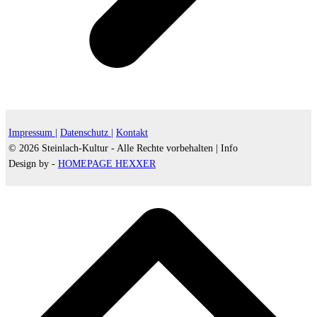
Impressum |
Datenschutz |
Kontakt
© 2026 Steinlach-Kultur - Alle Rechte vorbehalten |
Info
Design by -
HOMEPAGE HEXXER
d
A
s