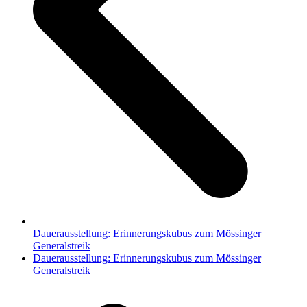
Dauerausstellung: Erinnerungskubus zum Mössinger
Generalstreik
Nächster
Dauerausstellung: Erinnerungskubus zum Mössinger
Beitrag:
Generalstreik