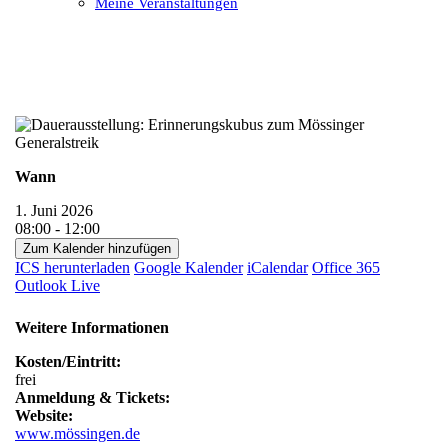
Meine Veranstaltungen
Open
Close
mobile
mobile
menu
menu
Wann
1. Juni 2026
08:00 - 12:00
Zum Kalender hinzufügen
ICS herunterladen
Google Kalender
iCalendar
Office 365
Outlook Live
Weitere Informationen
Kosten/Eintritt:
frei
Anmeldung & Tickets:
Website:
www.mössingen.de