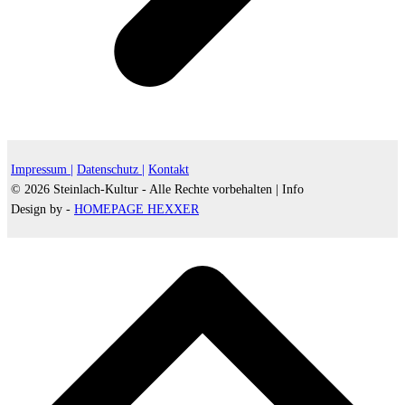
Impressum |
Datenschutz |
Kontakt
© 2026 Steinlach-Kultur - Alle Rechte vorbehalten |
Info
Design by -
HOMEPAGE HEXXER
d
A
s