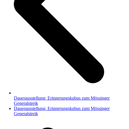
Dauerausstellung: Erinnerungskubus zum Mössinger
Generalstreik
Nächster
Dauerausstellung: Erinnerungskubus zum Mössinger
Beitrag:
Generalstreik