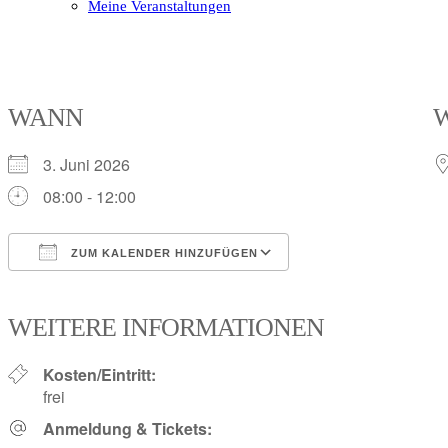
Meine Veranstaltungen
Open
Close
mobile
mobile
menu
menu
WANN
3. Juni 2026
08:00 - 12:00
ZUM KALENDER HINZUFÜGEN
ICS herunterladen
Google Kalender
iCalendar
Office 365
Outlook Live
WEITERE INFORMATIONEN
Kosten/Eintritt:
frei
Anmeldung & Tickets: