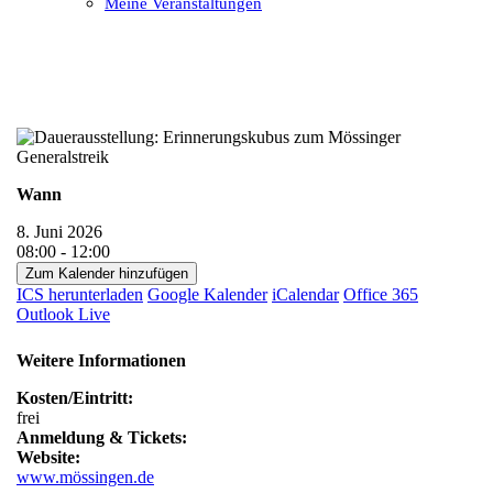
Meine Veranstaltungen
Open
Close
mobile
mobile
menu
menu
Wann
8. Juni 2026
08:00 - 12:00
Zum Kalender hinzufügen
ICS herunterladen
Google Kalender
iCalendar
Office 365
Outlook Live
Weitere Informationen
Kosten/Eintritt:
frei
Anmeldung & Tickets:
Website:
www.mössingen.de