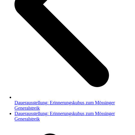
Dauerausstellung: Erinnerungskubus zum Mössinger
Generalstreik
Nächster
Dauerausstellung: Erinnerungskubus zum Mössinger
Beitrag:
Generalstreik