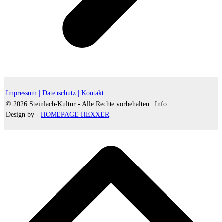
Impressum |
Datenschutz |
Kontakt
© 2026 Steinlach-Kultur - Alle Rechte vorbehalten |
Info
Design by -
HOMEPAGE HEXXER
d
A
s