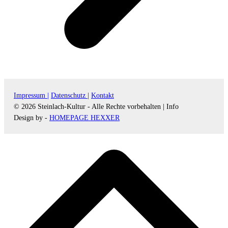
Impressum |
Datenschutz |
Kontakt
© 2026 Steinlach-Kultur - Alle Rechte vorbehalten |
Info
Design by -
HOMEPAGE HEXXER
d
A
s