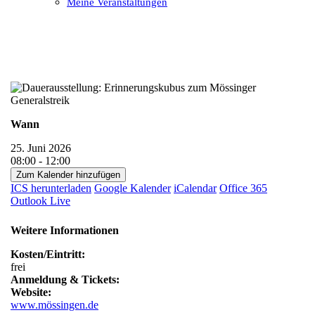
Meine Veranstaltungen
Open
Close
mobile
mobile
menu
menu
Wann
25. Juni 2026
08:00 - 12:00
Zum Kalender hinzufügen
ICS herunterladen
Google Kalender
iCalendar
Office 365
Outlook Live
Weitere Informationen
Kosten/Eintritt:
frei
Anmeldung & Tickets:
Website:
www.mössingen.de