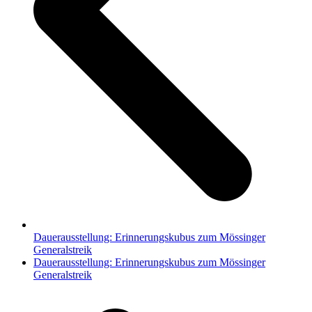
Dauerausstellung: Erinnerungskubus zum Mössinger
Generalstreik
Nächster
Dauerausstellung: Erinnerungskubus zum Mössinger
Beitrag:
Generalstreik