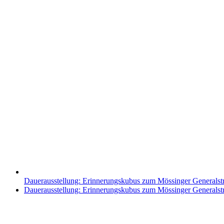
Dauerausstellung: Erinnerungskubus zum Mössinger Generalst
Nächster
Dauerausstellung: Erinnerungskubus zum Mössinger Generalst
Beitrag: