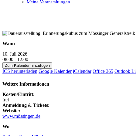
Meine Veranstaltungen
Open
Close
mobile
mobile
menu
menu
Wann
10. Juli 2026
08:00 - 12:00
Zum Kalender hinzufügen
ICS herunterladen
Google Kalender
iCalendar
Office 365
Outlook Li
Weitere Informationen
Kosten/Eintritt:
frei
Anmeldung & Tickets:
Website:
www.mössingen.de
Wo