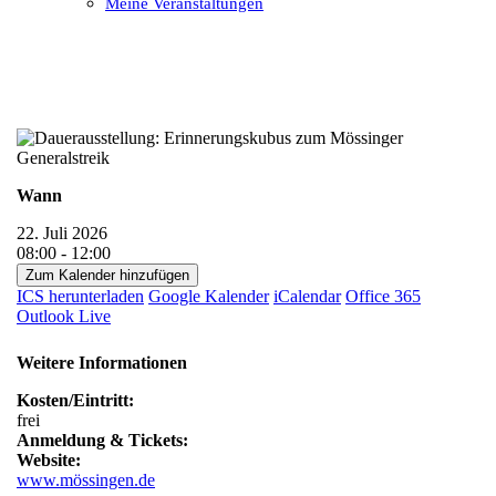
Meine Veranstaltungen
Open
Close
mobile
mobile
menu
menu
Wann
22. Juli 2026
08:00 - 12:00
Zum Kalender hinzufügen
ICS herunterladen
Google Kalender
iCalendar
Office 365
Outlook Live
Weitere Informationen
Kosten/Eintritt:
frei
Anmeldung & Tickets:
Website:
www.mössingen.de