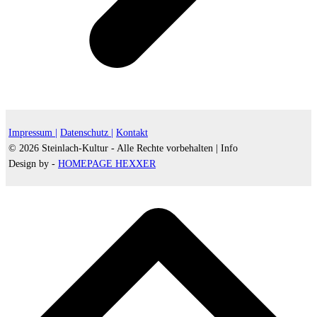
Impressum |
Datenschutz |
Kontakt
© 2026 Steinlach-Kultur - Alle Rechte vorbehalten |
Info
Design by -
HOMEPAGE HEXXER
d
A
s