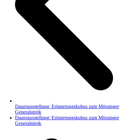
Dauerausstellung: Erinnerungskubus zum Mössinger
Generalstreik
Nächster
Dauerausstellung: Erinnerungskubus zum Mössinger
Beitrag:
Generalstreik