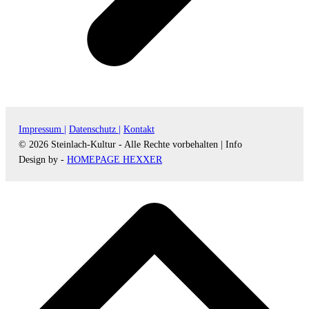
Impressum |
Datenschutz |
Kontakt
© 2026 Steinlach-Kultur - Alle Rechte vorbehalten |
Info
Design by -
HOMEPAGE HEXXER
d
A
s