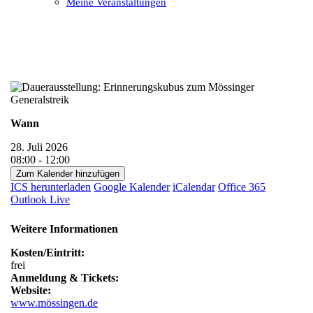
Meine Veranstaltungen
Open
Close
mobile
mobile
menu
menu
Wann
28. Juli 2026
08:00 - 12:00
Zum Kalender hinzufügen
ICS herunterladen
Google Kalender
iCalendar
Office 365
Outlook Live
Weitere Informationen
Kosten/Eintritt:
frei
Anmeldung & Tickets:
Website:
www.mössingen.de