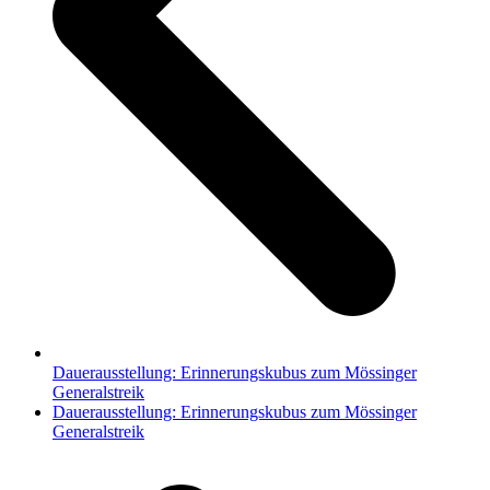
Dauerausstellung: Erinnerungskubus zum Mössinger
Generalstreik
Nächster
Dauerausstellung: Erinnerungskubus zum Mössinger
Beitrag:
Generalstreik