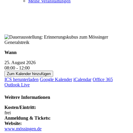
Meine Veranstaltungen
Open
Close
mobile
mobile
menu
menu
Wann
25. August 2026
08:00 - 12:00
Zum Kalender hinzufügen
ICS herunterladen
Google Kalender
iCalendar
Office 365
Outlook Live
Weitere Informationen
Kosten/Eintritt:
frei
Anmeldung & Tickets:
Website:
www.mössingen.de