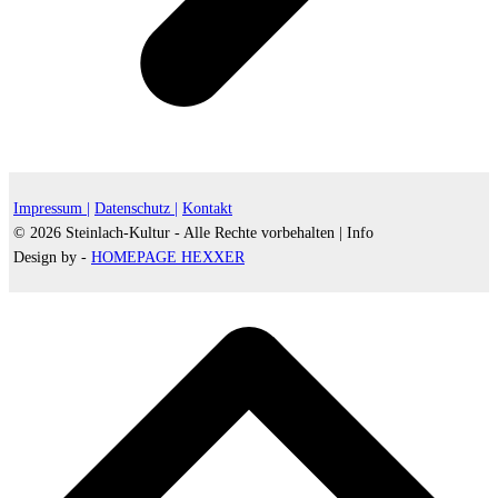
Impressum |
Datenschutz |
Kontakt
© 2026 Steinlach-Kultur - Alle Rechte vorbehalten |
Info
Design by -
HOMEPAGE HEXXER
d
A
s