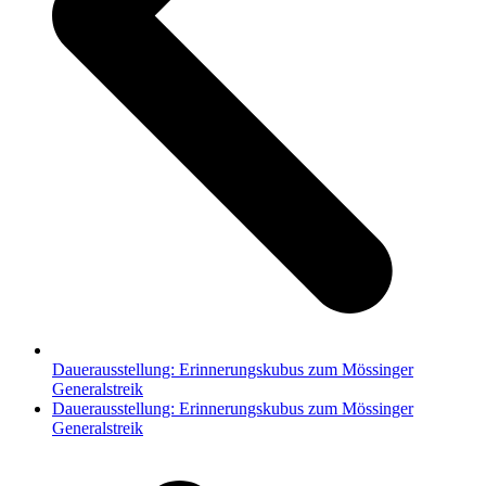
Dauerausstellung: Erinnerungskubus zum Mössinger
Generalstreik
Nächster
Dauerausstellung: Erinnerungskubus zum Mössinger
Beitrag:
Generalstreik