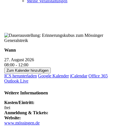
Meine Veranstaltungen
Open
Close
mobile
mobile
menu
menu
Wann
27. August 2026
08:00 - 12:00
Zum Kalender hinzufügen
ICS herunterladen
Google Kalender
iCalendar
Office 365
Outlook Live
Weitere Informationen
Kosten/Eintritt:
frei
Anmeldung & Tickets:
Website:
www.mössingen.de