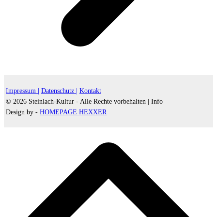
Impressum |
Datenschutz |
Kontakt
© 2026 Steinlach-Kultur - Alle Rechte vorbehalten |
Info
Design by -
HOMEPAGE HEXXER
d
A
s