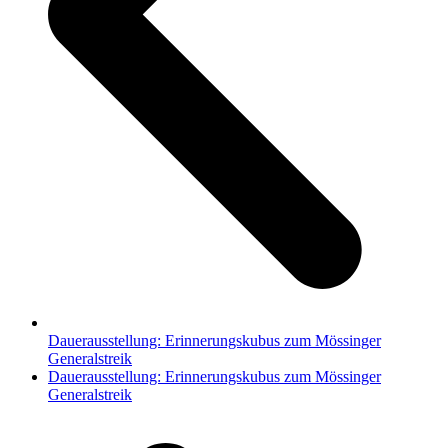
Dauerausstellung: Erinnerungskubus zum Mössinger
Generalstreik
Nächster
Dauerausstellung: Erinnerungskubus zum Mössinger
Beitrag:
Generalstreik