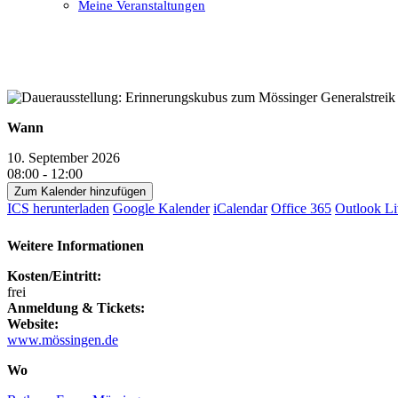
Meine Veranstaltungen
Open
Close
mobile
mobile
menu
menu
Wann
10. September 2026
08:00 - 12:00
Zum Kalender hinzufügen
ICS herunterladen
Google Kalender
iCalendar
Office 365
Outlook Li
Weitere Informationen
Kosten/Eintritt:
frei
Anmeldung & Tickets:
Website:
www.mössingen.de
Wo