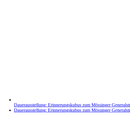
Dauerausstellung: Erinnerungskubus zum Mössinger Generalst
Nächster
Dauerausstellung: Erinnerungskubus zum Mössinger Generalst
Beitrag: