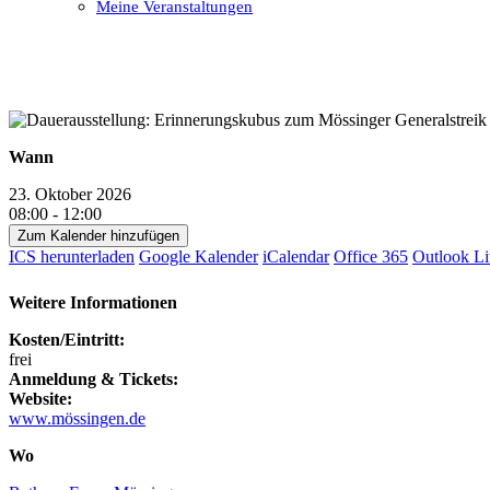
Meine Veranstaltungen
Open
Close
mobile
mobile
menu
menu
Wann
23. Oktober 2026
08:00 - 12:00
Zum Kalender hinzufügen
ICS herunterladen
Google Kalender
iCalendar
Office 365
Outlook Li
Weitere Informationen
Kosten/Eintritt:
frei
Anmeldung & Tickets:
Website:
www.mössingen.de
Wo