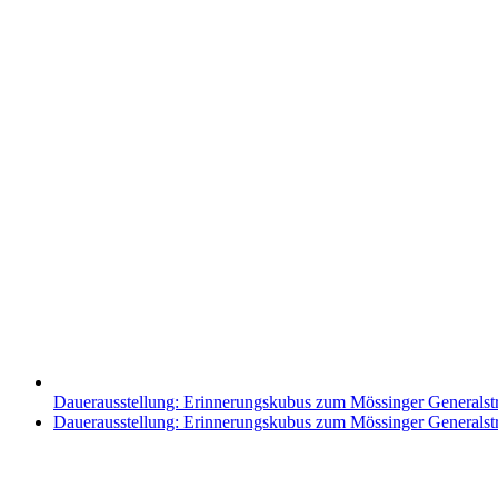
Dauerausstellung: Erinnerungskubus zum Mössinger Generalst
Nächster
Dauerausstellung: Erinnerungskubus zum Mössinger Generalst
Beitrag: