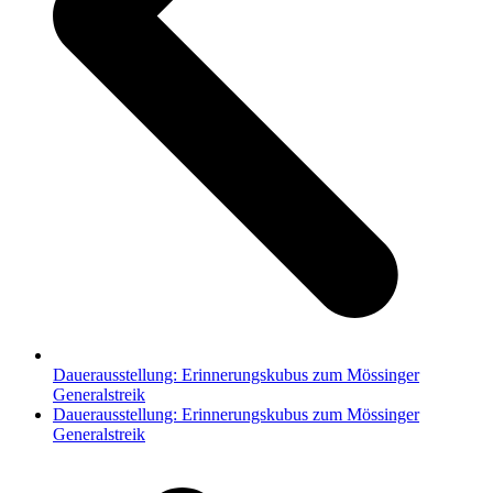
Dauerausstellung: Erinnerungskubus zum Mössinger
Generalstreik
Nächster
Dauerausstellung: Erinnerungskubus zum Mössinger
Beitrag:
Generalstreik