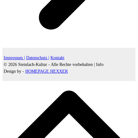
Impressum |
Datenschutz |
Kontakt
© 2026 Steinlach-Kultur - Alle Rechte vorbehalten |
Info
Design by -
HOMEPAGE HEXXER
d
A
s