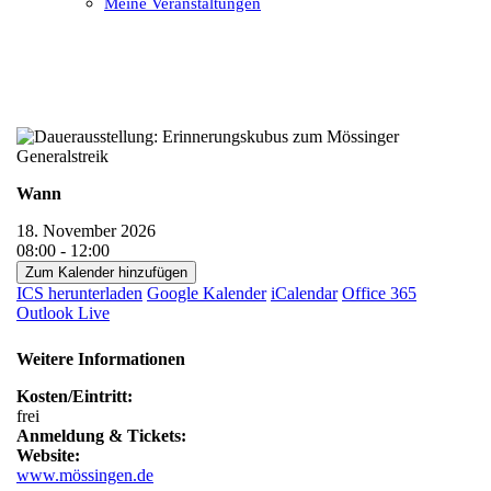
Meine Veranstaltungen
Open
Close
mobile
mobile
menu
menu
Wann
18. November 2026
08:00 - 12:00
Zum Kalender hinzufügen
ICS herunterladen
Google Kalender
iCalendar
Office 365
Outlook Live
Weitere Informationen
Kosten/Eintritt:
frei
Anmeldung & Tickets:
Website:
www.mössingen.de